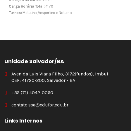
Carga Horária Total:
4170
Turnos:
Matutino, Vespertino e Noturno
Unidade Salvador/BA
Avenida Luis Viana Filho, 3172(fundos), Imbuí
CEP: 41720-200, Salvador - BA
+55 (71) 4042-0060
contato.ssa@edufor.edu.br
Links Internos