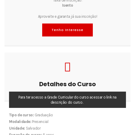
Taxa de inscrição:
Isento
Aproveite e garanta já sua inscrição!
Tenho Interesse
Detalhes do Curso
Para ter acesso a Grade Curricular do curso acessar o link na
descrição do curso.
Tipo de curso:
Graduação
Modalidade:
Presencial
Unidade:
Salvador
Duração do curso:
5 anos