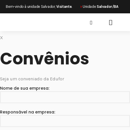
×
Bem-vindo à unidade Salvador,
Visitante
.
»
Unidade
Salvador/BA
X
SÃO LUIS/MA
X
Convênios
Seja um conveniado da Edufor
Nome de sua empresa:
Responsável na empresa: